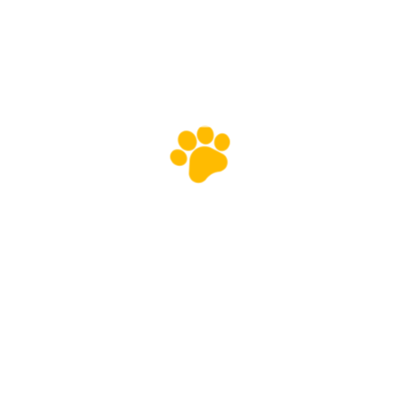
5 août 2026
!SOS Sénior! Lola – Femelle, née le 15/09/12
30 juillet 2026
!SOS – Leucose! Sequoia – Femelle, née le 1/1/2025
30 juillet 2026
!SOS Sénior! Sheba – Mâle, né le 22/5/2016
Contactez-nous
47, Chemin de la Fecht - 68000 COLMAR
03 89 41 16 53